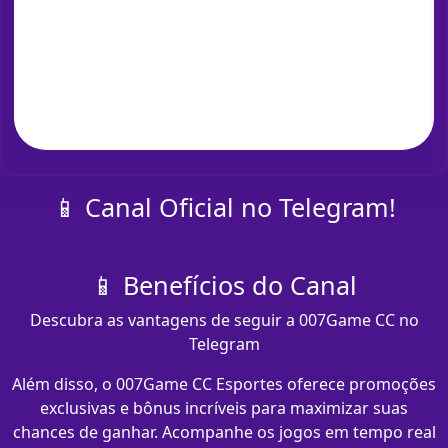
📱 Canal Oficial no Telegram!
📱 Benefícios do Canal
Descubra as vantagens de seguir a 007Game CC no
Telegram
Além disso, o 007Game CC Esportes oferece promoções
exclusivas e bônus incríveis para maximizar suas
chances de ganhar. Acompanhe os jogos em tempo real