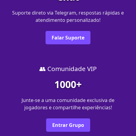
Suporte direto via Telegram, respostas rápidas e
atendimento personalizado!
Falar Suporte
👥 Comunidade VIP
1000+
Junte-se a uma comunidade exclusiva de
jogadores e compartilhe experiências!
Entrar Grupo