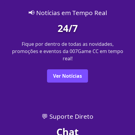
📢 Notícias em Tempo Real
24/7
Fique por dentro de todas as novidades,
promoções e eventos da 007Game CC em tempo
real!
Ver Notícias
💬 Suporte Direto
Chat