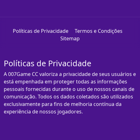
Políticas de Privacidade
Termos e Condições
Sitemap
Políticas de Privacidade
A 007Game CC valoriza a privacidade de seus usuários e
está empenhada em proteger todas as informações
pessoais fornecidas durante o uso de nossos canais de
comunicação. Todos os dados coletados são utilizados
exclusivamente para fins de melhoria contínua da
experiência de nossos jogadores.