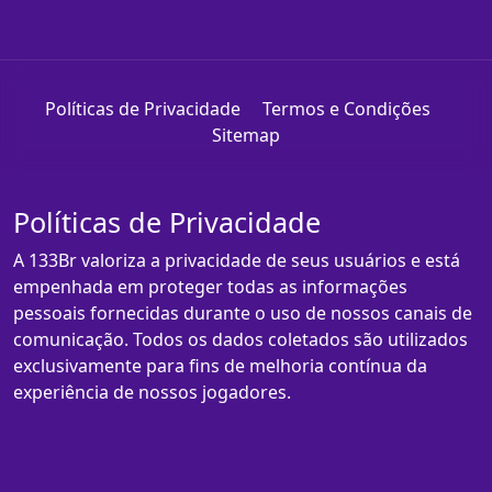
Políticas de Privacidade
Termos e Condições
Sitemap
Políticas de Privacidade
A 133Br valoriza a privacidade de seus usuários e está
empenhada em proteger todas as informações
pessoais fornecidas durante o uso de nossos canais de
comunicação. Todos os dados coletados são utilizados
exclusivamente para fins de melhoria contínua da
experiência de nossos jogadores.