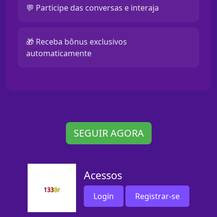
💬 Participe das conversas e interaja
🎁 Receba bônus exclusivos
automaticamente
SEGUIR AGORA
Acessos
Login
Registrar-se