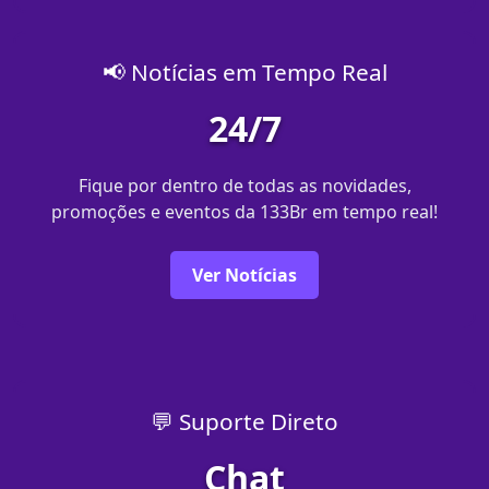
📢 Notícias em Tempo Real
24/7
Fique por dentro de todas as novidades,
promoções e eventos da 133Br em tempo real!
Ver Notícias
💬 Suporte Direto
Chat