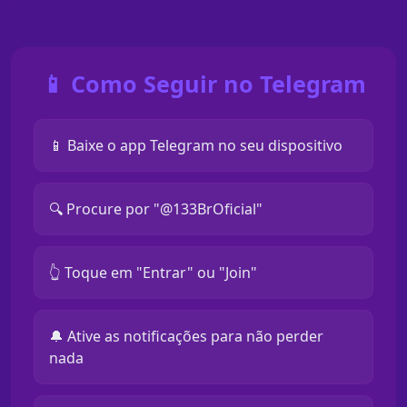
📱 Como Seguir no Telegram
📱 Baixe o app Telegram no seu dispositivo
🔍 Procure por "@133BrOficial"
👆 Toque em "Entrar" ou "Join"
🔔 Ative as notificações para não perder
nada