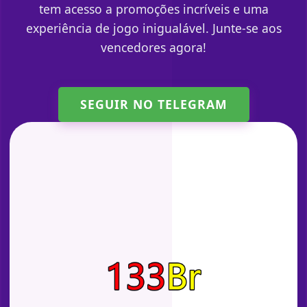
tem acesso a promoções incríveis e uma
experiência de jogo inigualável. Junte-se aos
vencedores agora!
SEGUIR NO TELEGRAM