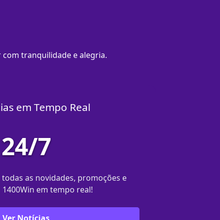
com tranquilidade e alegria.
cias em Tempo Real
24/7
e todas as novidades, promoções e
 1400Win em tempo real!
Ver Notícias