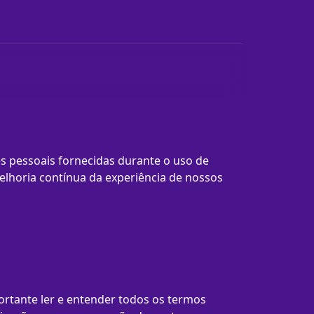
s pessoais fornecidas durante o uso de
elhoria contínua da experiência de nossos
rtante ler e entender todos os termos