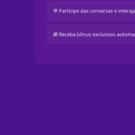
💬 Participe das conversas e interaj
🎁 Receba bônus exclusivos autom