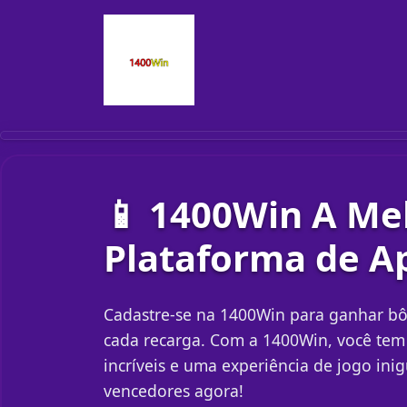
📱 1400Win A Me
Plataforma de A
Cadastre-se na 1400Win para ganhar bô
cada recarga. Com a 1400Win, você tem
incríveis e uma experiência de jogo inig
vencedores agora!