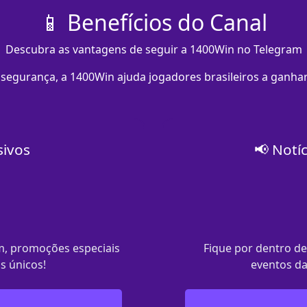
📱 Benefícios do Canal
Descubra as vantagens de seguir a 1400Win no Telegram
egurança, a 1400Win ajuda jogadores brasileiros a ganhar 
sivos
📢 Notí
m, promoções especiais
Fique por dentro d
s únicos!
eventos da