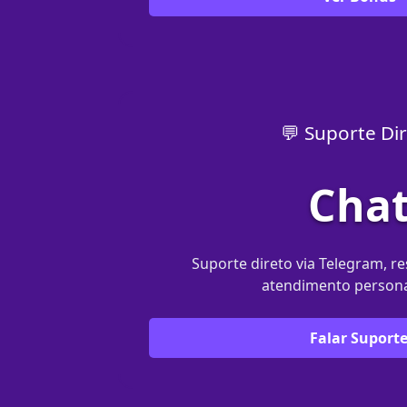
💬 Suporte Di
Cha
Suporte direto via Telegram, r
atendimento persona
Falar Suport