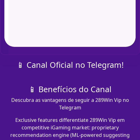
📱 Canal Oficial no Telegram!
📱 Benefícios do Canal
Descubra as vantagens de seguir a 289Win Vip no
Telegram
Exclusive features differentiate 289Win Vip em
competitive iGaming market: proprietary
recommendation engine (ML-powered suggesting