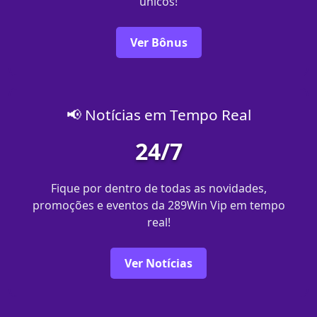
únicos!
Ver Bônus
📢 Notícias em Tempo Real
24/7
Fique por dentro de todas as novidades,
promoções e eventos da 289Win Vip em tempo
real!
Ver Notícias