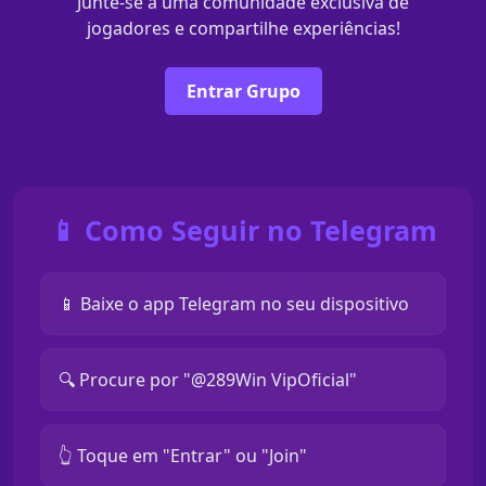
Junte-se a uma comunidade exclusiva de
jogadores e compartilhe experiências!
Entrar Grupo
📱 Como Seguir no Telegram
📱 Baixe o app Telegram no seu dispositivo
🔍 Procure por "@289Win VipOficial"
👆 Toque em "Entrar" ou "Join"