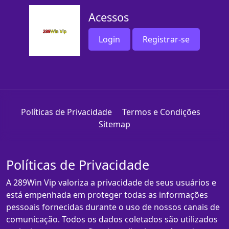
Acessos
Login
Registrar-se
Políticas de Privacidade
Termos e Condições
Sitemap
Políticas de Privacidade
A 289Win Vip valoriza a privacidade de seus usuários e
está empenhada em proteger todas as informações
pessoais fornecidas durante o uso de nossos canais de
comunicação. Todos os dados coletados são utilizados