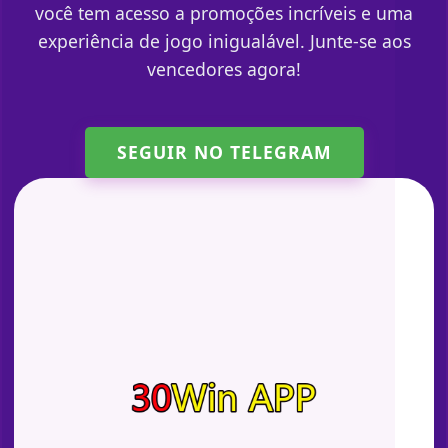
você tem acesso a promoções incríveis e uma
experiência de jogo inigualável. Junte-se aos
vencedores agora!
SEGUIR NO TELEGRAM