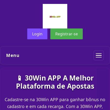
Login
Registrar-se
Menu
📱 30Win APP A Melhor
Plataforma de Apostas
Cadastre-se na 30Win APP para ganhar bônus no
cadastro e em cada recarga. Com a 30Win APP,