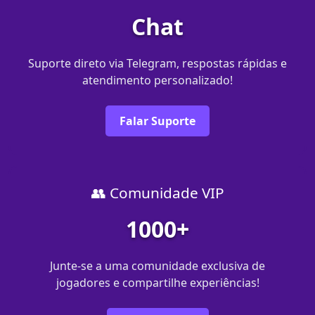
Chat
Suporte direto via Telegram, respostas rápidas e
atendimento personalizado!
Falar Suporte
👥 Comunidade VIP
1000+
Junte-se a uma comunidade exclusiva de
jogadores e compartilhe experiências!