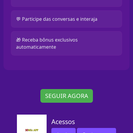
💬 Participe das conversas e interaja
🎁 Receba bônus exclusivos
automaticamente
SEGUIR AGORA
Acessos