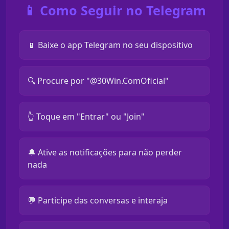
📱 Como Seguir no Telegram
📱 Baixe o app Telegram no seu dispositivo
🔍 Procure por "@30Win.ComOficial"
👆 Toque em "Entrar" ou "Join"
🔔 Ative as notificações para não perder
nada
💬 Participe das conversas e interaja