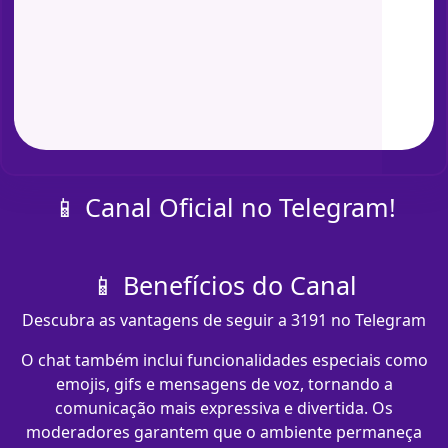
📱 Canal Oficial no Telegram!
📱 Benefícios do Canal
Descubra as vantagens de seguir a 3191 no Telegram
O chat também inclui funcionalidades especiais como
emojis, gifs e mensagens de voz, tornando a
comunicação mais expressiva e divertida. Os
moderadores garantem que o ambiente permaneça