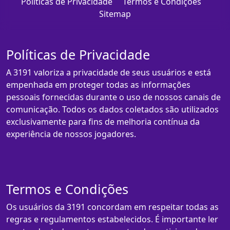
Políticas de Privacidade
Termos e Condições
Sitemap
Políticas de Privacidade
A 3191 valoriza a privacidade de seus usuários e está
empenhada em proteger todas as informações
pessoais fornecidas durante o uso de nossos canais de
comunicação. Todos os dados coletados são utilizados
exclusivamente para fins de melhoria contínua da
experiência de nossos jogadores.
Termos e Condições
Os usuários da 3191 concordam em respeitar todas as
regras e regulamentos estabelecidos. É importante ler