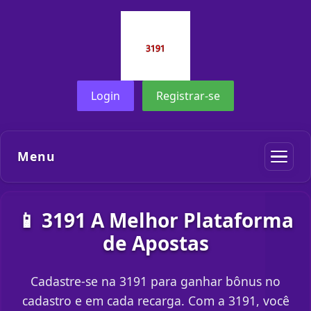
Login
Registrar-se
Menu
📱 3191 A Melhor Plataforma
de Apostas
Cadastre-se na 3191 para ganhar bônus no
cadastro e em cada recarga. Com a 3191, você