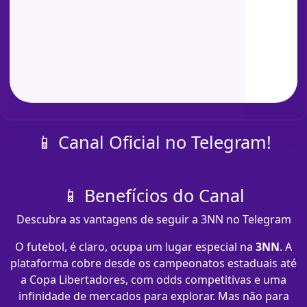
📱 Canal Oficial no Telegram!
📱 Benefícios do Canal
Descubra as vantagens de seguir a 3NN no Telegram
O futebol, é claro, ocupa um lugar especial na
3NN
. A
plataforma cobre desde os campeonatos estaduais até
a Copa Libertadores, com odds competitivas e uma
infinidade de mercados para explorar. Mas não para