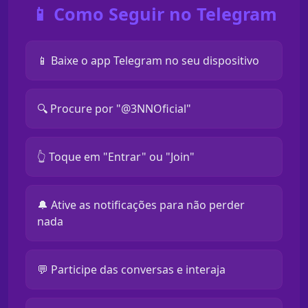
📱 Como Seguir no Telegram
📱 Baixe o app Telegram no seu dispositivo
🔍 Procure por "@3NNOficial"
👆 Toque em "Entrar" ou "Join"
🔔 Ative as notificações para não perder
nada
💬 Participe das conversas e interaja