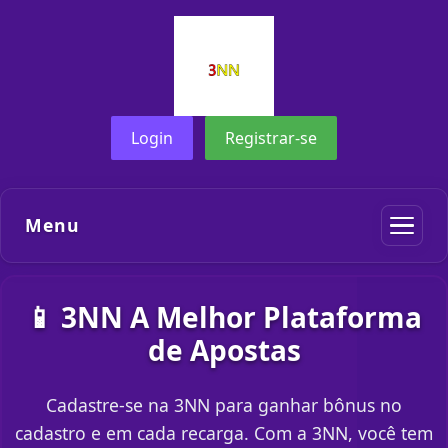
Login
Registrar-se
Menu
📱 3NN A Melhor Plataforma
de Apostas
Cadastre-se na 3NN para ganhar bônus no
cadastro e em cada recarga. Com a 3NN, você tem