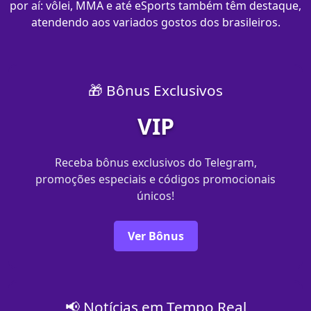
por aí: vôlei, MMA e até eSports também têm destaque,
atendendo aos variados gostos dos brasileiros.
🎁 Bônus Exclusivos
VIP
Receba bônus exclusivos do Telegram,
promoções especiais e códigos promocionais
únicos!
Ver Bônus
📢 Notícias em Tempo Real