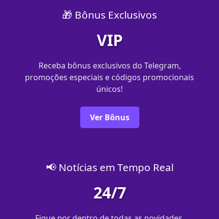
🎁 Bônus Exclusivos
VIP
Receba bônus exclusivos do Telegram,
promoções especiais e códigos promocionais
únicos!
Ver Bônus
📢 Notícias em Tempo Real
24/7
Fique por dentro de todas as novidades,