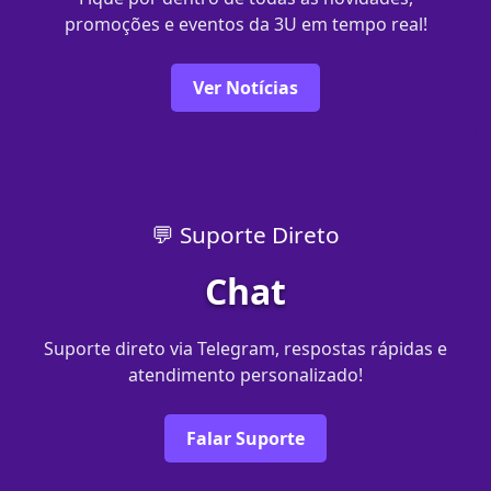
promoções e eventos da 3U em tempo real!
Ver Notícias
💬 Suporte Direto
Chat
Suporte direto via Telegram, respostas rápidas e
atendimento personalizado!
Falar Suporte