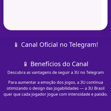
📱 Canal Oficial no Telegram!
📱 Benefícios do Canal
Descubra as vantagens de seguir a 3U no Telegram
Para aumentar a emoção dos jogos, a 3U continua
otimizando o design das jogabilidades — a 3U Brasil
quer que cada jogador jogue com intensidade e paixão.