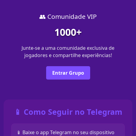
👥 Comunidade VIP
1000+
Junte-se a uma comunidade exclusiva de
jogadores e compartilhe experiências!
Entrar Grupo
📱 Como Seguir no Telegram
📱 Baixe o app Telegram no seu dispositivo