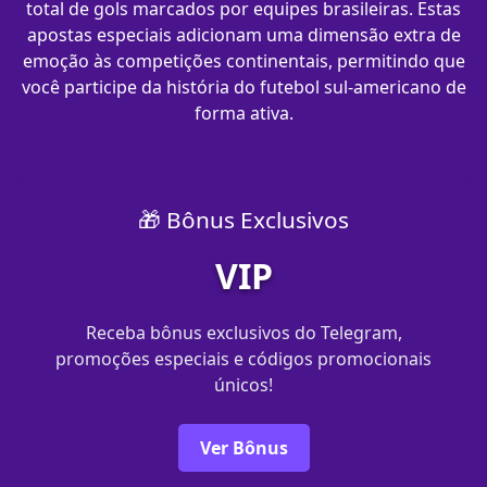
total de gols marcados por equipes brasileiras. Estas
apostas especiais adicionam uma dimensão extra de
emoção às competições continentais, permitindo que
você participe da história do futebol sul-americano de
forma ativa.
🎁 Bônus Exclusivos
VIP
Receba bônus exclusivos do Telegram,
promoções especiais e códigos promocionais
únicos!
Ver Bônus