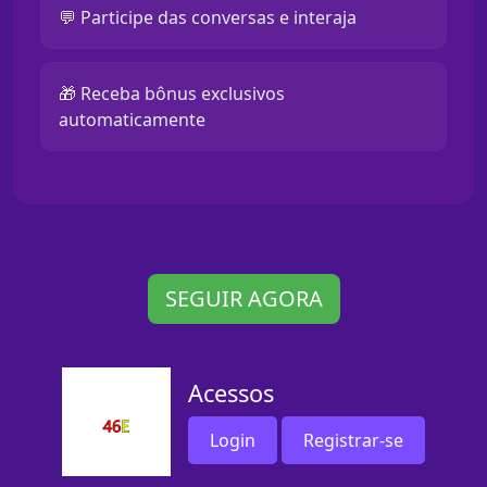
💬 Participe das conversas e interaja
🎁 Receba bônus exclusivos
automaticamente
SEGUIR AGORA
Acessos
Login
Registrar-se