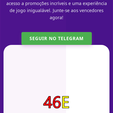
acesso a promoções incríveis e uma experiência
de jogo inigualável. Junte-se aos vencedores
agora!
SEGUIR NO TELEGRAM