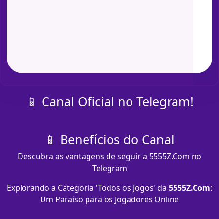
📱 Canal Oficial no Telegram!
📱 Benefícios do Canal
Descubra as vantagens de seguir a 5555Z.Com no
Telegram
Explorando a Categoria 'Todos os Jogos' da
5555Z.Com
:
Um Paraíso para os Jogadores Online