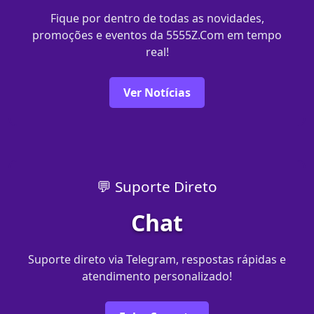
Fique por dentro de todas as novidades,
promoções e eventos da 5555Z.Com em tempo
real!
Ver Notícias
💬 Suporte Direto
Chat
Suporte direto via Telegram, respostas rápidas e
atendimento personalizado!