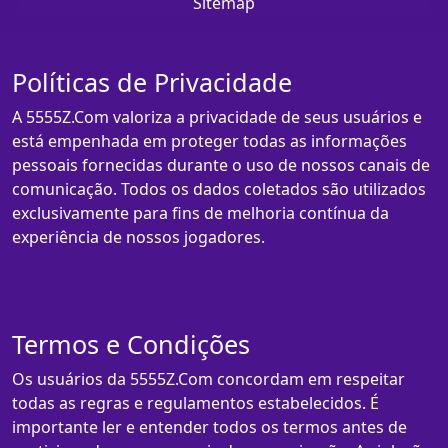
Sitemap
Políticas de Privacidade
A 5555Z.Com valoriza a privacidade de seus usuários e
está empenhada em proteger todas as informações
pessoais fornecidas durante o uso de nossos canais de
comunicação. Todos os dados coletados são utilizados
exclusivamente para fins de melhoria contínua da
experiência de nossos jogadores.
Termos e Condições
Os usuários da 5555Z.Com concordam em respeitar
todas as regras e regulamentos estabelecidos. É
importante ler e entender todos os termos antes de