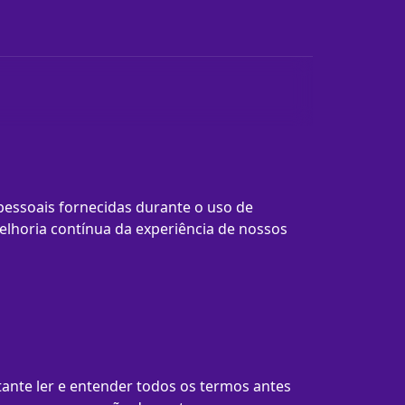
pessoais fornecidas durante o uso de
elhoria contínua da experiência de nossos
ante ler e entender todos os termos antes