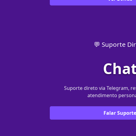
💬 Suporte Di
Cha
Suporte direto via Telegram, r
atendimento persona
Falar Suport