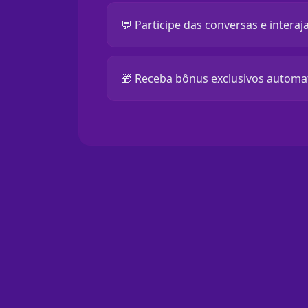
💬 Participe das conversas e interaj
🎁 Receba bônus exclusivos autom