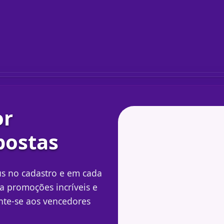
or
postas
s no cadastro e em cada
a promoções incríveis e
unte-se aos vencedores