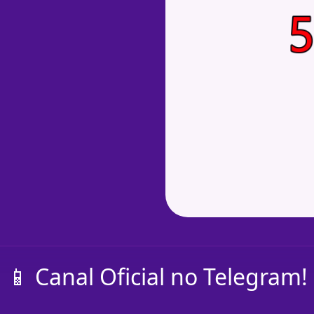
📱 Canal Oficial no Telegram!