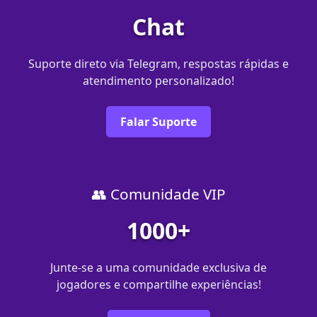
Chat
Suporte direto via Telegram, respostas rápidas e
atendimento personalizado!
Falar Suporte
👥 Comunidade VIP
1000+
Junte-se a uma comunidade exclusiva de
jogadores e compartilhe experiências!