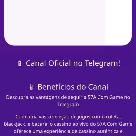
📱 Canal Oficial no Telegram!
📱 Benefícios do Canal
Descubra as vantagens de seguir a 57A Com Game no
Telegram
Com uma vasta seleção de jogos como roleta,
blackjack, e bacará, o cassino ao vivo do 57A Com Game
oferece uma experiência de cassino autêntica e