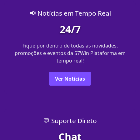
📢 Notícias em Tempo Real
24/7
Fique por dentro de todas as novidades,
promoções e eventos da 57Win Plataforma em
tempo real!
Ver Notícias
💬 Suporte Direto
Chat