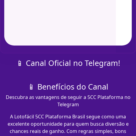
📱 Canal Oficial no Telegram!
📱 Benefícios do Canal
Descubra as vantagens de seguir a 5CC Plataforma no
Telegram
A Lotofácil 5CC Plataforma Brasil segue como uma
excelente oportunidade para quem busca diversão e
chances reais de ganho. Com regras simples, bons