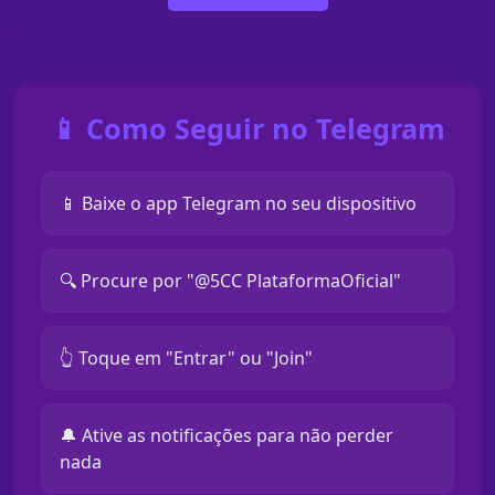
📱 Como Seguir no Telegram
📱 Baixe o app Telegram no seu dispositivo
🔍 Procure por "@5CC PlataformaOficial"
👆 Toque em "Entrar" ou "Join"
🔔 Ative as notificações para não perder
nada