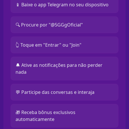
📱 Baixe o app Telegram no seu dispositivo
🔍 Procure por "@5GGgOficial"
👆 Toque em "Entrar" ou "Join"
🔔 Ative as notificações para não perder
nada
💬 Participe das conversas e interaja
🎁 Receba bônus exclusivos
automaticamente