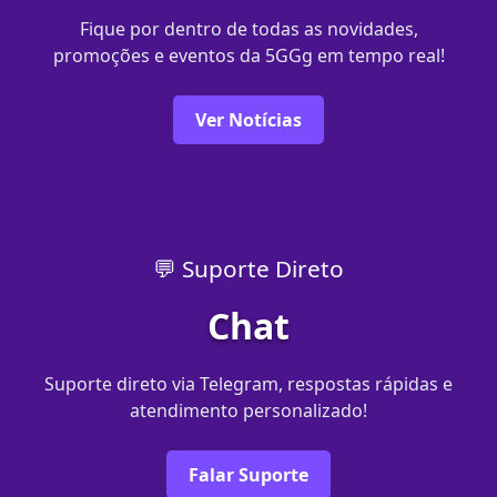
Fique por dentro de todas as novidades,
promoções e eventos da 5GGg em tempo real!
Ver Notícias
💬 Suporte Direto
Chat
Suporte direto via Telegram, respostas rápidas e
atendimento personalizado!
Falar Suporte