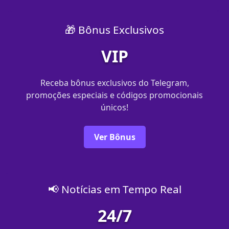
🎁 Bônus Exclusivos
VIP
Receba bônus exclusivos do Telegram,
promoções especiais e códigos promocionais
únicos!
Ver Bônus
📢 Notícias em Tempo Real
24/7