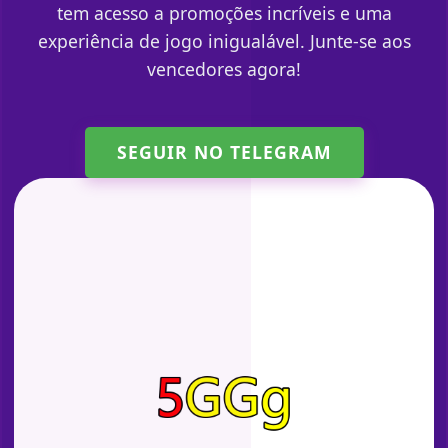
tem acesso a promoções incríveis e uma
experiência de jogo inigualável. Junte-se aos
vencedores agora!
SEGUIR NO TELEGRAM