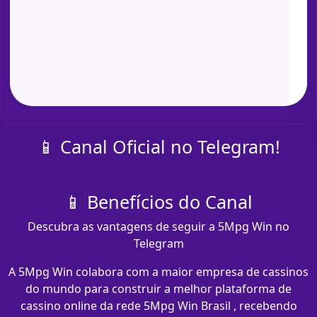
📱 Canal Oficial no Telegram!
📱 Benefícios do Canal
Descubra as vantagens de seguir a 5Mpg Win no
Telegram
A 5Mpg Win colabora com a maior empresa de cassinos
do mundo para construir a melhor plataforma de
cassino online da rede 5Mpg Win Brasil , recebendo