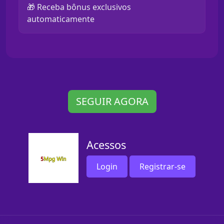
🎁 Receba bônus exclusivos
automaticamente
SEGUIR AGORA
Acessos
Login
Registrar-se