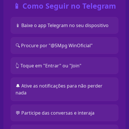
📱 Como Seguir no Telegram
📱 Baixe o app Telegram no seu dispositivo
🔍 Procure por "@5Mpg WinOficial"
👆 Toque em "Entrar" ou "Join"
🔔 Ative as notificações para não perder
nada
💬 Participe das conversas e interaja