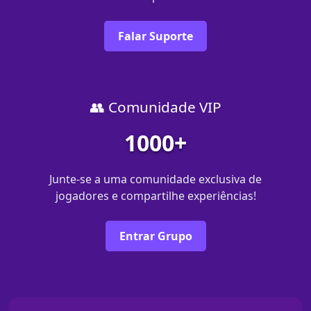
Falar Suporte
👥 Comunidade VIP
1000+
Junte-se a uma comunidade exclusiva de
jogadores e compartilhe experiências!
Entrar Grupo