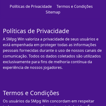
Políticas de Privacidade
Termos e Condições
Sitemap
Políticas de Privacidade
A 5Mpg Win valoriza a privacidade de seus usuários e
está empenhada em proteger todas as informações
pessoais fornecidas durante o uso de nossos canais de
comunicação. Todos os dados coletados são utilizados
exclusivamente para fins de melhoria contínua da
experiência de nossos jogadores.
Termos e Condições
Os usuários da 5Mpg Win concordam em respeitar