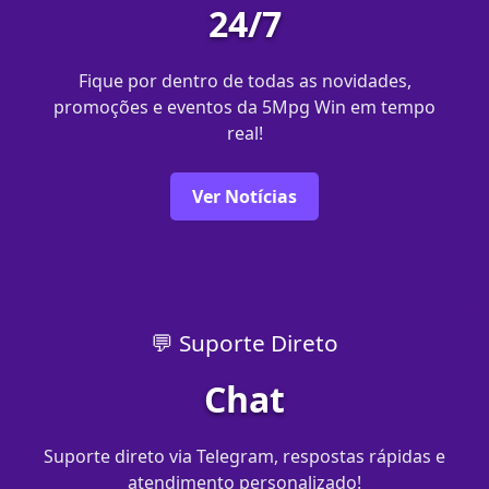
24/7
Fique por dentro de todas as novidades,
promoções e eventos da 5Mpg Win em tempo
real!
Ver Notícias
💬 Suporte Direto
Chat
Suporte direto via Telegram, respostas rápidas e
atendimento personalizado!