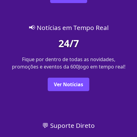
📢 Notícias em Tempo Real
24/7
Fique por dentro de todas as novidades,
promoções e eventos da 600Jogo em tempo real!
Ver Notícias
💬 Suporte Direto