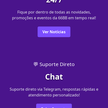
Fique por dentro de todas as novidades,
promoções e eventos da 66BB em tempo real!
Ver Notícias
💬 Suporte Direto
Chat
Suporte direto via Telegram, respostas rápidas e
atendimento personalizado!