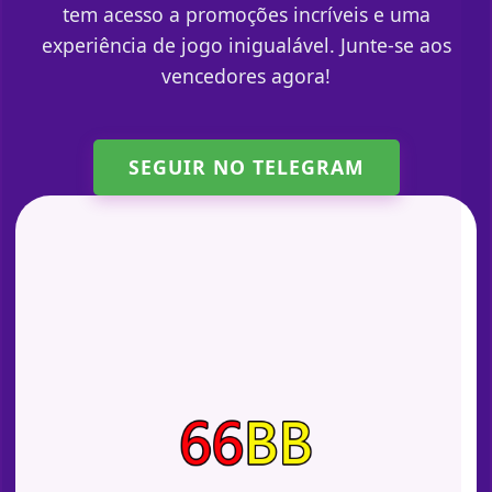
tem acesso a promoções incríveis e uma
experiência de jogo inigualável. Junte-se aos
vencedores agora!
SEGUIR NO TELEGRAM