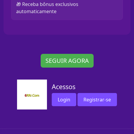
🎁 Receba bônus exclusivos
automaticamente
SEGUIR AGORA
Acessos
Login
Registrar-se