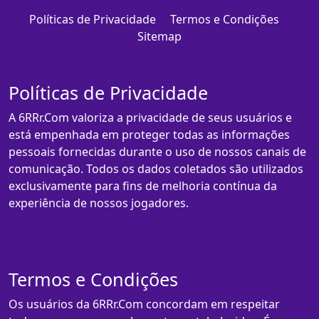
Políticas de Privacidade
Termos e Condições
Sitemap
Políticas de Privacidade
A 6RRr.Com valoriza a privacidade de seus usuários e
está empenhada em proteger todas as informações
pessoais fornecidas durante o uso de nossos canais de
comunicação. Todos os dados coletados são utilizados
exclusivamente para fins de melhoria contínua da
experiência de nossos jogadores.
Termos e Condições
Os usuários da 6RRr.Com concordam em respeitar