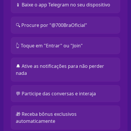
📱 Baixe o app Telegram no seu dispositivo
🔍 Procure por "@700BraOficial"
👆 Toque em "Entrar" ou "Join"
🔔 Ative as notificações para não perder
nada
💬 Participe das conversas e interaja
🎁 Receba bônus exclusivos
automaticamente