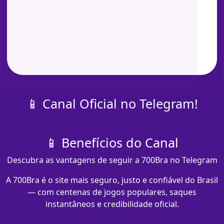
📱 Canal Oficial no Telegram!
📱 Benefícios do Canal
Descubra as vantagens de seguir a 700Bra no Telegram
A 700Bra é o site mais seguro, justo e confiável do Brasil
— com centenas de jogos populares, saques
instantâneos e credibilidade oficial.