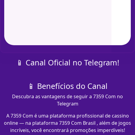
📱 Canal Oficial no Telegram!
📱 Benefícios do Canal
Descubra as vantagens de seguir a 7359 Com no
Telegram
A 7359 Com é uma plataforma profissional de cassino
online — na plataforma 7359 Com Brasil , além de jogos
incríveis, você encontrará promoções imperdíveis!