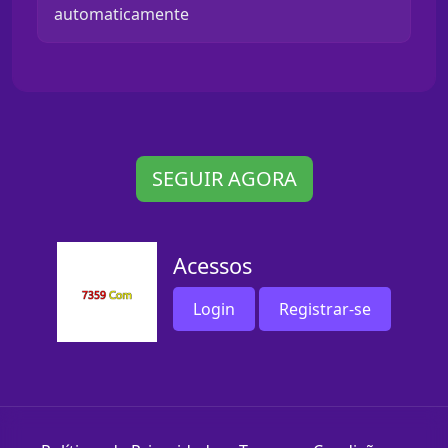
automaticamente
SEGUIR AGORA
Acessos
Login
Registrar-se