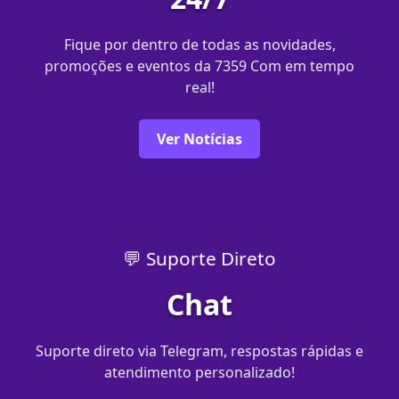
Fique por dentro de todas as novidades,
promoções e eventos da 7359 Com em tempo
real!
Ver Notícias
💬 Suporte Direto
Chat
Suporte direto via Telegram, respostas rápidas e
atendimento personalizado!