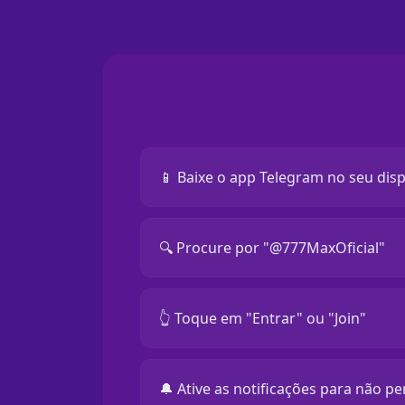
📱 Baixe o app Telegram no seu disp
🔍 Procure por "@777MaxOficial"
👆 Toque em "Entrar" ou "Join"
🔔 Ative as notificações para não p