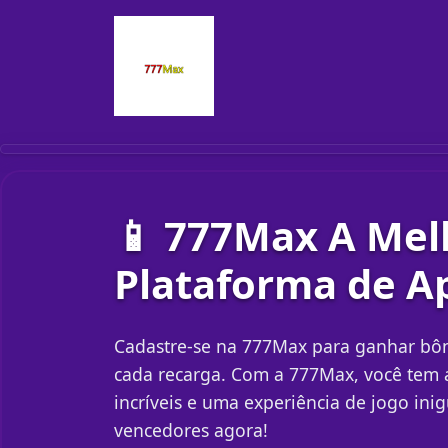
📱 777Max A Mel
Plataforma de A
Cadastre-se na 777Max para ganhar bô
cada recarga. Com a 777Max, você tem
incríveis e uma experiência de jogo inig
vencedores agora!