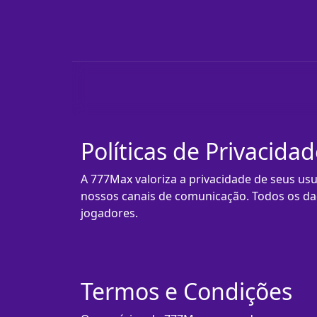
Políticas de Privacida
A 777Max valoriza a privacidade de seus u
nossos canais de comunicação. Todos os dad
jogadores.
Termos e Condições