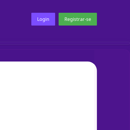
Login
Registrar-se