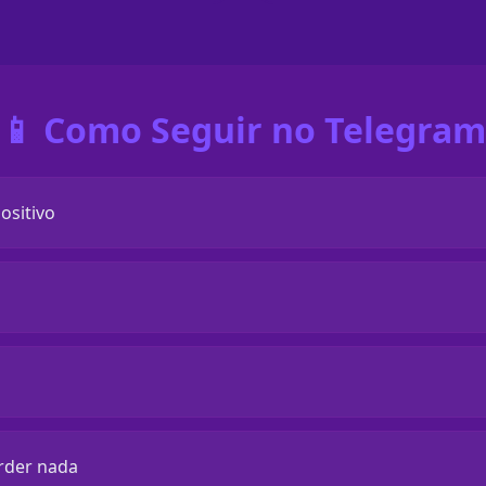
📱 Como Seguir no Telegram
ositivo
erder nada