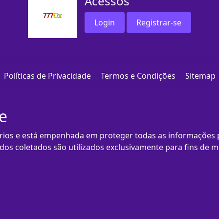
Acessos
Login
Registrar-se
Políticas de Privacidade
Termos e Condições
Sitemap
de
ários e está empenhada em proteger todas as informações 
os coletados são utilizados exclusivamente para fins de m