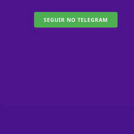
SEGUIR NO TELEGRAM