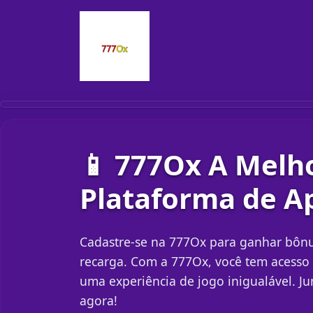
📱 777Ox A Melh
Plataforma de A
Cadastre-se na 777Ox para ganhar bônu
recarga. Com a 777Ox, você tem acesso 
uma experiência de jogo inigualável. J
agora!