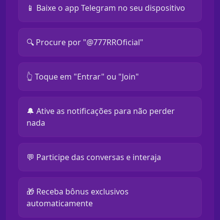
📱 Baixe o app Telegram no seu dispositivo
🔍 Procure por "@777RROficial"
👆 Toque em "Entrar" ou "Join"
🔔 Ative as notificações para não perder
nada
💬 Participe das conversas e interaja
🎁 Receba bônus exclusivos
automaticamente