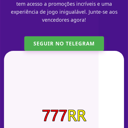
tem acesso a promoções incríveis e uma
experiência de jogo inigualável. Junte-se aos
vencedores agora!
SEGUIR NO TELEGRAM