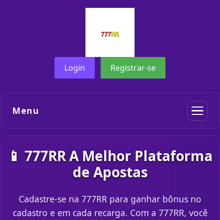
Login
Registrar-se
Menu
📱 777RR A Melhor Plataforma
de Apostas
Cadastre-se na 777RR para ganhar bônus no
cadastro e em cada recarga. Com a 777RR, você