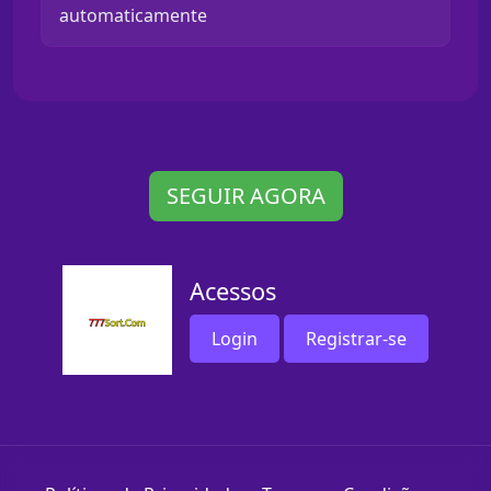
automaticamente
SEGUIR AGORA
Acessos
Login
Registrar-se