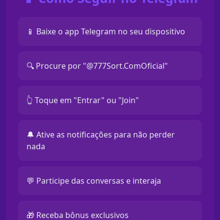
📱 Baixe o app Telegram no seu dispositivo
🔍 Procure por "@777Sort.ComOficial"
👆 Toque em "Entrar" ou "Join"
🔔 Ative as notificações para não perder
nada
💬 Participe das conversas e interaja
🎁 Receba bônus exclusivos