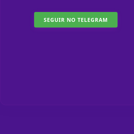
SEGUIR NO TELEGRAM