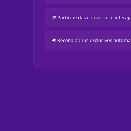
💬 Participe das conversas e interaj
🎁 Receba bônus exclusivos autom