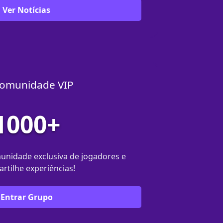
Ver Notícias
Comunidade VIP
1000+
unidade exclusiva de jogadores e
rtilhe experiências!
Entrar Grupo