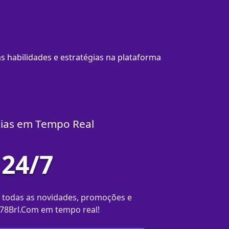
s habilidades e estratégias na plataforma
cias em Tempo Real
24/7
e todas as novidades, promoções e
 78Brl.Com em tempo real!