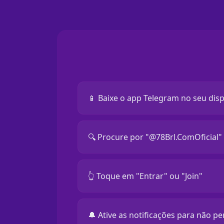
📱 Baixe o app Telegram no seu disp
🔍 Procure por "@78Brl.ComOficial"
👆 Toque em "Entrar" ou "Join"
🔔 Ative as notificações para não p