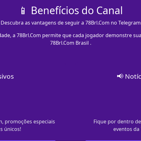
📱 Benefícios do Canal
Descubra as vantagens de seguir a 78Brl.Com no Telegram
dade, a 78Brl.Com permite que cada jogador demonstre sua
78Brl.Com Brasil .
sivos
📢 Notí
m, promoções especiais
Fique por dentro d
s únicos!
eventos da