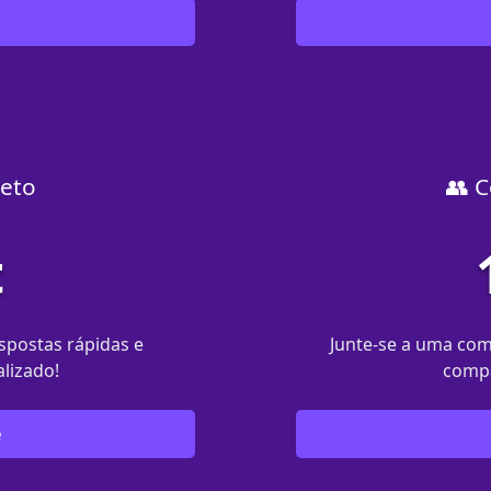
reto
👥 
t
espostas rápidas e
Junte-se a uma com
lizado!
compa
e