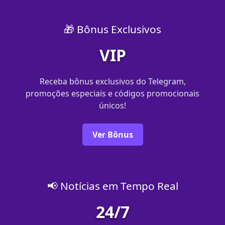
🎁 Bônus Exclusivos
VIP
Receba bônus exclusivos do Telegram,
promoções especiais e códigos promocionais
únicos!
Ver Bônus
📢 Notícias em Tempo Real
24/7