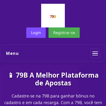
Login
Registrar-se
Menu
📱 79B A Melhor Plataforma
de Apostas
Cadastre-se na 79B para ganhar bônus no
cadastro e em cada recarga. Com a 79B, você tem