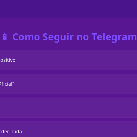
📱 Como Seguir no Telegram
ositivo
icial"
erder nada