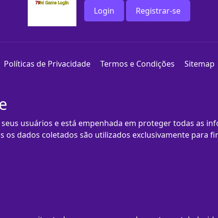
Login
Registrar-se
Políticas de Privacidade
Termos e Condições
Sitemap
de
e seus usuários e está empenhada em proteger todas as in
 os dados coletados são utilizados exclusivamente para fi