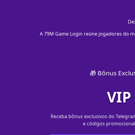
De
A 79M Game Login reúne jogadores do mu
🎁 Bônus Exclu
VIP
Receba bônus exclusivos do Telegra
e códigos promocionai