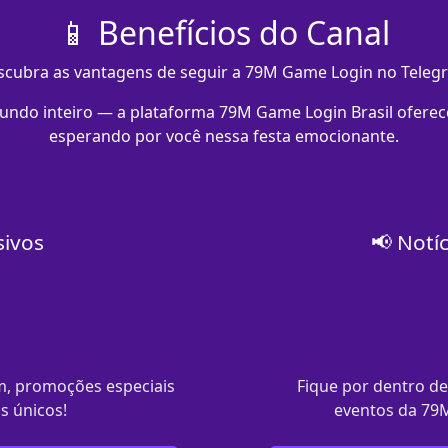
📱 Benefícios do Canal
scubra as vantagens de seguir a 79M Game Login no Teleg
ndo inteiro — a plataforma 79M Game Login Brasil oferec
esperando por você nessa festa emocionante.
sivos
📢 Notí
m, promoções especiais
Fique por dentro d
s únicos!
eventos da 79