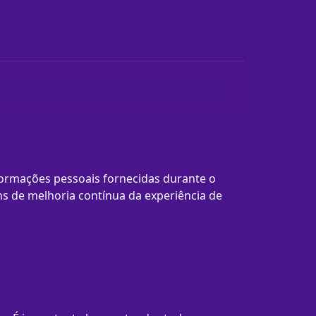
formações pessoais fornecidas durante o
ns de melhoria contínua da experiência de