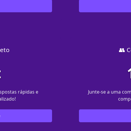
reto
👥 
t
espostas rápidas e
Junte-se a uma com
lizado!
compa
e