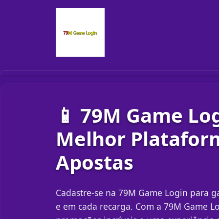
📱 79M Game Log
Melhor Platafor
Apostas
Cadastre-se na 79M Game Login para g
e em cada recarga. Com a 79M Game Log