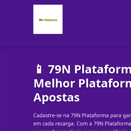
📱 79N Platafor
Melhor Platafor
Apostas
Cadastre-se na 79N Plataforma para ga
em cada recarga. Com a 79N Plataforma