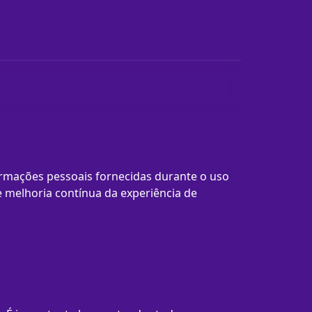
ormações pessoais fornecidas durante o uso
e melhoria contínua da experiência de