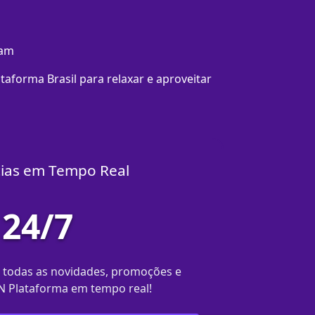
ram
aforma Brasil para relaxar e aproveitar
cias em Tempo Real
24/7
e todas as novidades, promoções e
N Plataforma em tempo real!