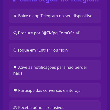
📱 Baixe o app Telegram no seu dispositivo
🔍 Procure por "@7Kfpg.ComOficial"
👆 Toque em "Entrar" ou "Join"
🔔 Ative as notificações para não perder
nada
💬 Participe das conversas e interaja
🎁 Receba bônus exclusivos