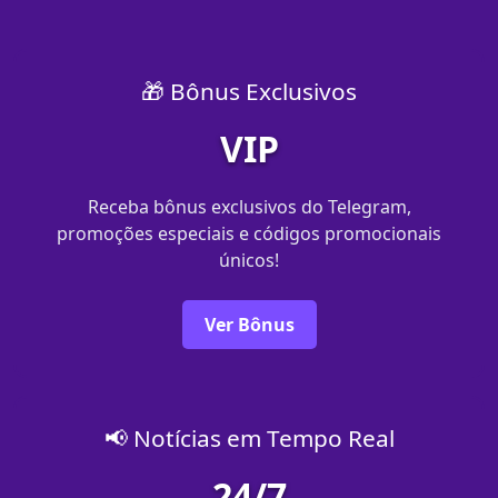
🎁 Bônus Exclusivos
VIP
Receba bônus exclusivos do Telegram,
promoções especiais e códigos promocionais
únicos!
Ver Bônus
📢 Notícias em Tempo Real
24/7